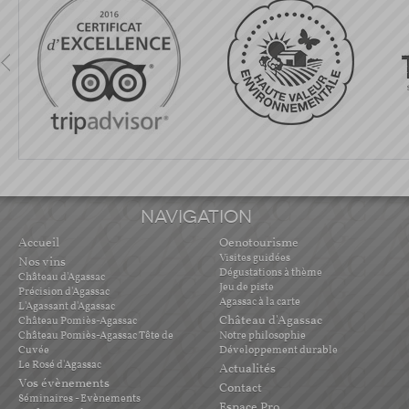
NAVIGATION
Accueil
Oenotourisme
Visites guidées
Nos vins
Dégustations à thème
Château d'Agassac
Jeu de piste
Précision d'Agassac
Agassac à la carte
L'Agassant d'Agassac
Château d'Agassac
Château Pomiès-Agassac
Château Pomiès-Agassac Tête de
Notre philosophie
Cuvée
Développement durable
Le Rosé d'Agassac
Actualités
Vos évènements
Contact
Séminaires - Evènements
Espace Pro