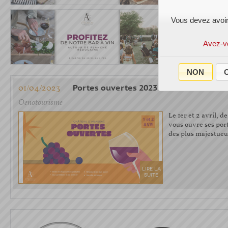
Vous devez avoir
Avez-v
NON
O
01/04/2023
Portes ouvertes 2023
Oenotourisme
Le 1er et 2 avril, 
vous ouvre ses port
des plus majestue
LIRE LA
SUITE