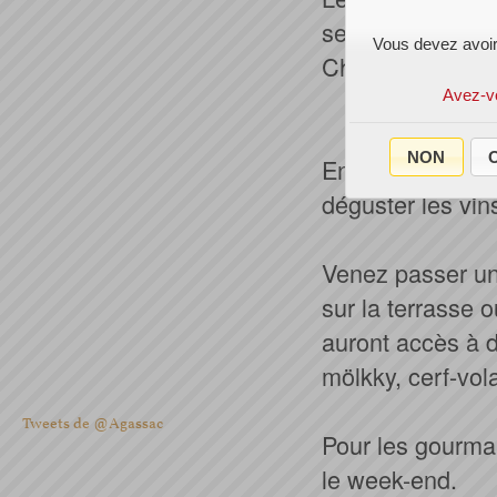
ses portes pour 
Vous devez avoir
Châteaux du Mé
Avez-v
NON
O
Entre amis ou en
déguster les vin
Venez passer un
sur la terrasse o
auront accès à d
mölkky, cerf-vola
Tweets de @Agassac
Pour les gourma
le week-end.