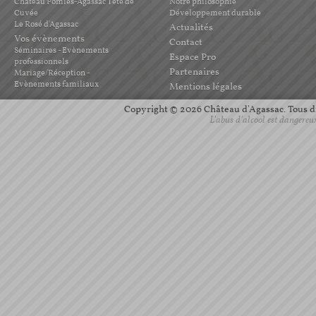
Château Pomiès-Agassac Tête de
Notre philosophie
Cuvée
Développement durable
Le Rosé d'Agassac
Actualités
Vos évènements
Contact
Séminaires - Evènements
Espace Pro
professionnels
Partenaires
Mariage/Réception -
Evènements familiaux
Mentions légales
Copyright © 2026 Château d'Agassac. Tous dro
L'abus d'alcool est dangereu