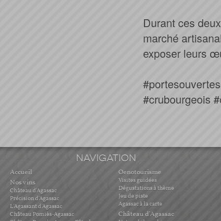
Durant ces deux
marché artisanal
exposer leurs œ
#portesouvertes
#crubourgeois #
NAVIGATION
Accueil
Oenotourisme
Visites guidées
Nos vins
Dégustations à thème
Château d'Agassac
Jeu de piste
Précision d'Agassac
Agassac à la carte
L'Agassant d'Agassac
Château d'Agassac
Château Pomiès-Agassac