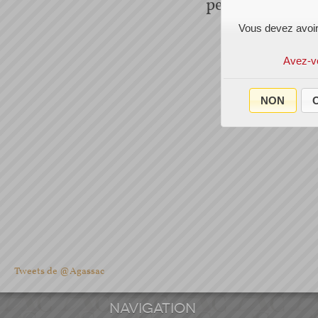
petit miracle de
Vous devez avoir
Avez-v
NON
O
Tweets de @Agassac
NAVIGATION