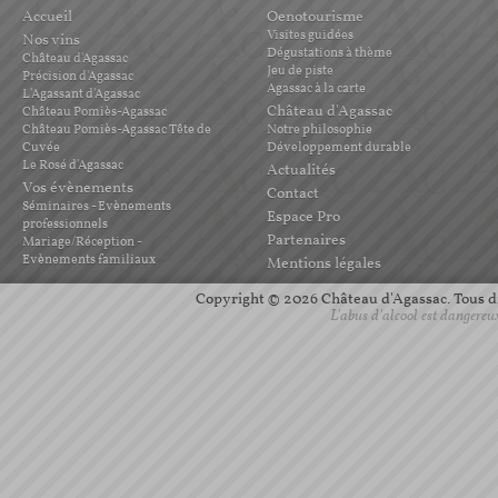
Accueil
Oenotourisme
Visites guidées
Nos vins
Dégustations à thème
Château d'Agassac
Jeu de piste
Précision d'Agassac
Agassac à la carte
L'Agassant d'Agassac
Château d'Agassac
Château Pomiès-Agassac
Château Pomiès-Agassac Tête de
Notre philosophie
Cuvée
Développement durable
Le Rosé d'Agassac
Actualités
Vos évènements
Contact
Séminaires - Evènements
Espace Pro
professionnels
Partenaires
Mariage/Réception -
Evènements familiaux
Mentions légales
Copyright © 2026 Château d'Agassac. Tous dro
L'abus d'alcool est dangereu