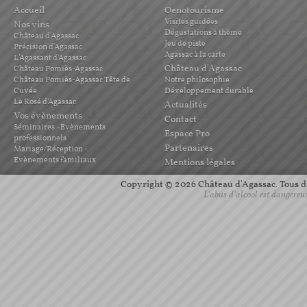
Accueil
Oenotourisme
Visites guidées
Nos vins
Dégustations à thème
Château d'Agassac
Jeu de piste
Précision d'Agassac
Agassac à la carte
L'Agassant d'Agassac
Château d'Agassac
Château Pomiès-Agassac
Château Pomiès-Agassac Tête de
Notre philosophie
Cuvée
Développement durable
Le Rosé d'Agassac
Actualités
Vos évènements
Contact
Séminaires - Evènements
Espace Pro
professionnels
Partenaires
Mariage/Réception -
Evènements familiaux
Mentions légales
Copyright © 2026 Château d'Agassac. Tous dro
L'abus d'alcool est dangereu