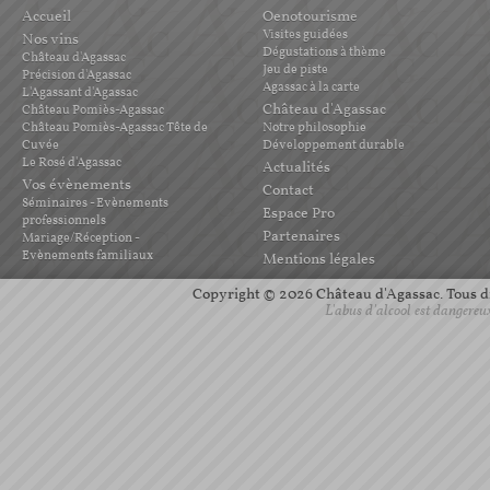
Accueil
Oenotourisme
Visites guidées
Nos vins
Dégustations à thème
Château d'Agassac
Jeu de piste
Précision d'Agassac
Agassac à la carte
L'Agassant d'Agassac
Château d'Agassac
Château Pomiès-Agassac
Château Pomiès-Agassac Tête de
Notre philosophie
Cuvée
Développement durable
Le Rosé d'Agassac
Actualités
Vos évènements
Contact
Séminaires - Evènements
Espace Pro
professionnels
Partenaires
Mariage/Réception -
Evènements familiaux
Mentions légales
Copyright © 2026 Château d'Agassac. Tous dro
L'abus d'alcool est dangereu