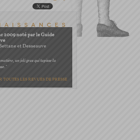
ac 2009 noté par le Guide
uve
 Bettane et Desseauve
matière, un joli gras qui tapisse la
sse."
IR TOUTES LES REVUES DE PRESSE