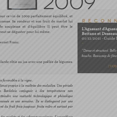
2009
our ce vin de 2009 parfaitement équilibré, et
unesse. Sa rondeur et son fruit de merlot lui
 souplesse et d'équilibre Il peut être le
L'Agassant d'Agass
 peut se déguster pour lui même.
Bettane et Dessea
01/12/2011 - Guide
ernet Franc.
-
"Dense et structuré. Belle 
bouche. Beaucoup de fine
arde rôtie au jus avec une poêlée de légumes
| VO
ès favorables à la vigne.
 climat propice à la maîtrise des maladies. Une période
 en Bordelais conjuguée à des températures non
tteindre une maturité technologique et phénolique
amassés en une semaine. Ils se distinguent par une
t du fruit frais jusqèaux fruits mûrs et surtout par