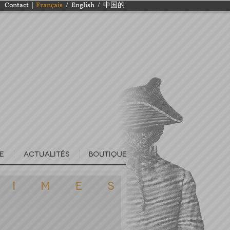
Contact
|
Français
/
English
/
中国的