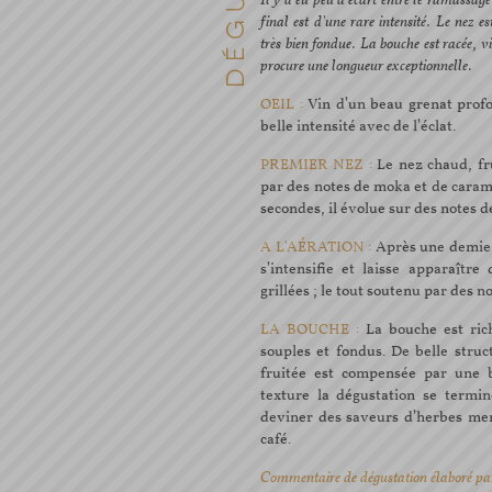
Il y a eu peu d'écart entre le ramassag
final est d'une rare intensité. Le nez e
très bien fondue. La bouche est racée, vi
procure une longueur exceptionnelle.
OEIL :
Vin d’un beau grenat profo
belle intensité avec de l’éclat.
PREMIER NEZ :
Le nez chaud, fr
par des notes de moka et de carame
secondes, il évolue sur des notes de
A L'AÉRATION :
Après une demie 
s’intensifie et laisse apparaîtr
grillées ; le tout soutenu par des n
LA BOUCHE :
La bouche est rich
souples et fondus. De belle struc
fruitée est compensée par une b
texture la dégustation se termin
deviner des saveurs d’herbes me
café.
Commentaire de dégustation élaboré pa