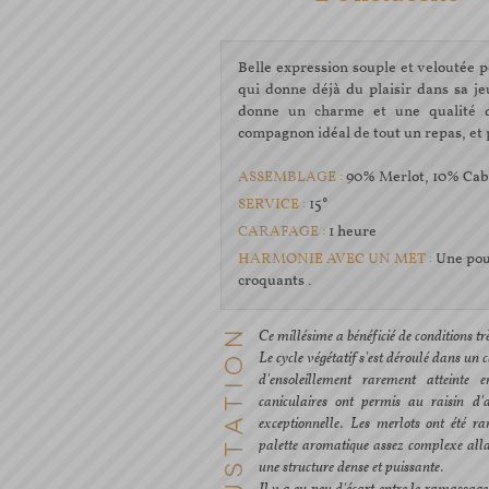
Belle expression souple et veloutée p
qui donne déjà du plaisir dans sa je
donne un charme et une qualité de
compagnon idéal de tout un repas, et
ASSEMBLAGE :
90% Merlot, 10% Cab
SERVICE :
15°
CARAFAGE :
1 heure
HARMONIE AVEC UN MET :
Une poul
croquants .
Ce millésime a bénéficié de conditions tr
Le cycle végétatif s'est déroulé dans un
d'ensoleillement rarement atteinte
caniculaires ont permis au raisin d'a
exceptionnelle. Les merlots ont été r
palette aromatique assez complexe allan
une structure dense et puissante.