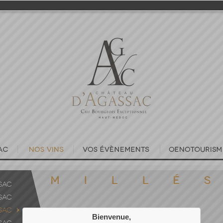
SAC
SAC
SAC
Bienvenue,
2004
2006
2007
2008
2009