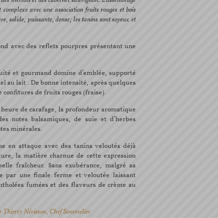
e des merlots et des cabernet sauvignon. L'assemblage
st complexe avec une association fruits rouges et bois
ve, solide, puissante, dense; les tanins sont soyeux et
nd avec des reflets pourpres présentant une
uité et gourmand domine d’emblée, supporté
l au lait . De bonne intensité, après quelques
 confitures de fruits rouges (fraise).
heure de carafage, la profondeur aromatique
e des notes balsamiques, de suie et d’herbes
otes minérales.
e en attaque avec des tanins veloutés déjà
ture, la matière charnue de cette expression
elle fraîcheur. Sans exubérance, malgré sa
e par une finale ferme et veloutée laissant
ntholées fumées et des flaveurs de crème au
r Thierry Nérisson, Chef Sommelier